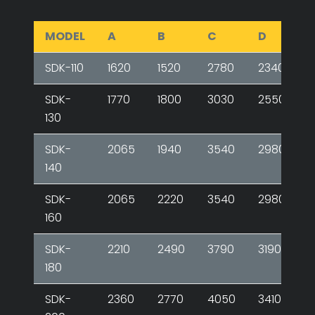
MODEL
A
B
C
D
E
SDK-110
1620
1520
2780
2340
2
SDK-
1770
1800
3030
2550
2
130
SDK-
2065
1940
3540
2980
2
140
SDK-
2065
2220
3540
2980
3
160
SDK-
2210
2490
3790
3190
3
180
SDK-
2360
2770
4050
3410
4