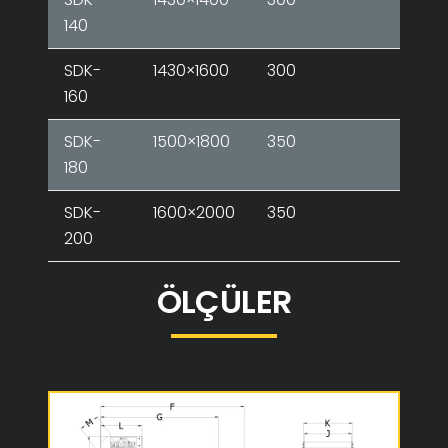
140
SDK-
1430×1600
300
35
160
SDK-
1500×1800
350
50
180
SDK-
1600×2000
350
63
200
ÖLÇÜLER